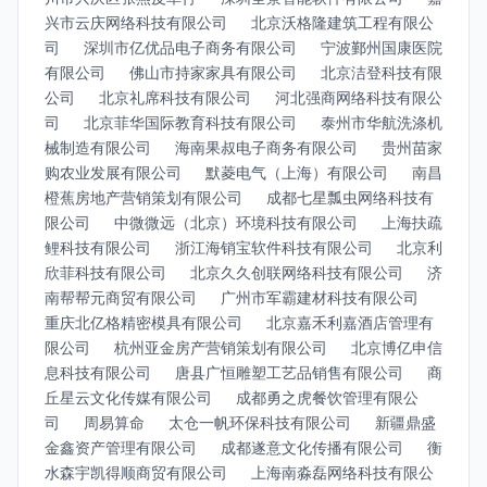
兴市云庆网络科技有限公司
北京沃格隆建筑工程有限公
司
深圳市亿优品电子商务有限公司
宁波鄞州国康医院
有限公司
佛山市持家家具有限公司
北京洁登科技有限
公司
北京礼席科技有限公司
河北强商网络科技有限公
司
北京菲华国际教育科技有限公司
泰州市华航洗涤机
械制造有限公司
海南果叔电子商务有限公司
贵州苗家
购农业发展有限公司
默菱电气（上海）有限公司
南昌
橙蕉房地产营销策划有限公司
成都七星瓢虫网络科技有
限公司
中微微远（北京）环境科技有限公司
上海扶疏
鲤科技有限公司
浙江海销宝软件科技有限公司
北京利
欣菲科技有限公司
北京久久创联网络科技有限公司
济
南帮帮元商贸有限公司
广州市军霸建材科技有限公司
重庆北亿格精密模具有限公司
北京嘉禾利嘉酒店管理有
限公司
杭州亚金房产营销策划有限公司
北京博亿申信
息科技有限公司
唐县广恒雕塑工艺品销售有限公司
商
丘星云文化传媒有限公司
成都勇之虎餐饮管理有限公
司
周易算命
太仓一帆环保科技有限公司
新疆鼎盛
金鑫资产管理有限公司
成都遂意文化传播有限公司
衡
水森宇凯得顺商贸有限公司
上海南淼磊网络科技有限公