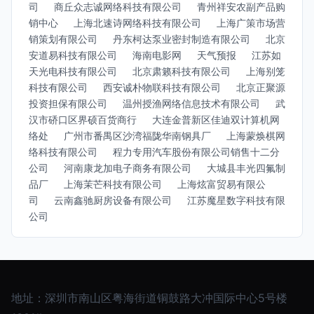
司
商丘众志诚网络科技有限公司
青州祥安农副产品购
销中心
上海北速诗网络科技有限公司
上海广策市场营
销策划有限公司
丹东柯达泵业密封制造有限公司
北京
安道易科技有限公司
海南电影网
天气预报
江苏如
天光电科技有限公司
北京肃籁科技有限公司
上海别笼
科技有限公司
西安诚朴物联科技有限公司
北京正聚源
投资担保有限公司
温州授渔网络信息技术有限公司
武
汉市硚口区界硕百货商行
大连金普新区佳迪双计算机网
络处
广州市番禺区沙湾福陇华南钢具厂
上海蒙焕棋网
络科技有限公司
程力专用汽车股份有限公司销售十二分
公司
河南康龙加电子商务有限公司
大城县丰光四氟制
品厂
上海茉芒科技有限公司
上海炫富贸易有限公
司
云南鑫驰厨房设备有限公司
江苏魔星数字科技有限
公司
地址：深圳市南山区粤海街道铜鼓路大冲国际中心5号楼